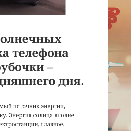
солнечных
ка телефона
рубочки –
дняшнего дня.
мый источник энергии,
у. Энергия солнца вполне
ктростанции, главное,