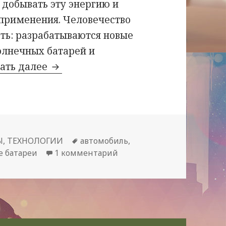
 добывать эту энергию и
 применения. Человечество
ть: разрабатываются новые
солнечных батарей и
Автомобиль на солнечных батареях,
ать далее
Метки
Ы
,
ТЕХНОЛОГИИ
автомобиль
,
к записи Автомобиль на со
е батареи
1 комментарий