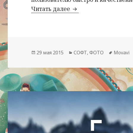
Movavi Photo Editor 
Читать далее
Опубликовано
Рубрики
Метки
29 мая 2015
СОФТ
,
ФОТО
Movavi