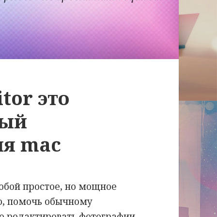
tor это
ный
ля mac
собой простое, но мощное
о, помочь обычному
о редактировать фотографии.