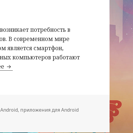
 возникает потребность в
ов. В современном мире
м является смартфон,
тных компьютеров работают
WOXAPP — создание мобильных приложений
ее
Метки
Android
,
приложения для Android
P — создание мобильных приложений для Android