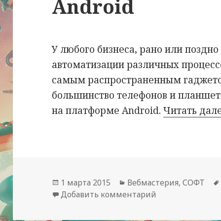
Android
У любого бизнеса, рано или поздно
автоматизации различных процесс
самым распространенным гаджето
большинство телефонов и планше
на платформе Android.
Читать дал
Опубликовано
Рубрики
1 марта 2015
Вебмастерия
,
СОФТ
к записи WOXAP
Добавить комментарий