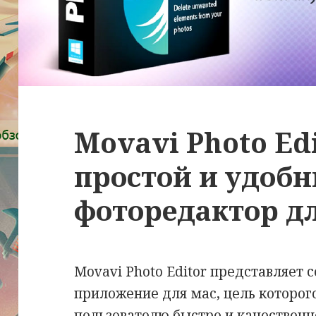
Movavi Photo Edi
простой и удоб
фоторедактор д
Movavi Photo Editor представляет 
приложение для мас, цель которог
пользователю быстро и качественн