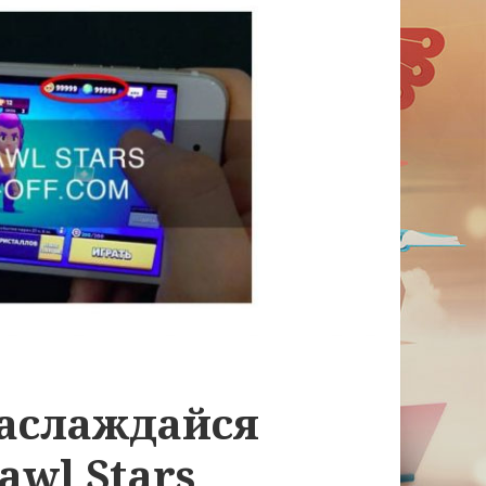
наслаждайся
awl Stars