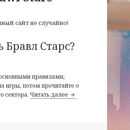
нный сайт не случайно!
ь Бравл Старс?
 основными правилами,
а игры, потом прочитайте о
Качай взлом и наслаж
го сектора.
Читать далее