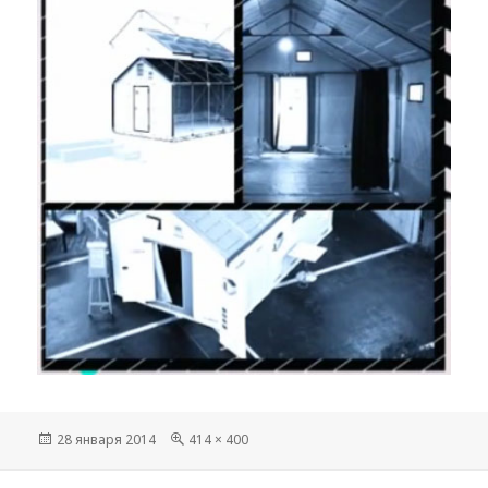
Опубликовано
Полный
28 января 2014
414 × 400
размер