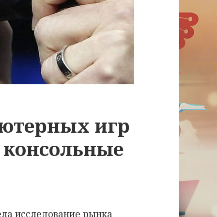
ютерных игр
т консольные
ела исследование рынка