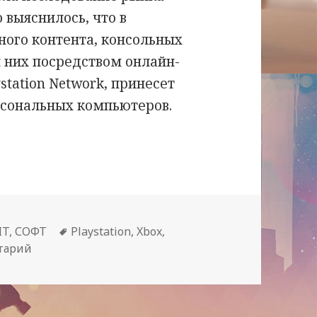
 выяснилось, что в
ого контента, консольных
 них посредством онлайн-
ystation Network, принесет
рсональных компьютеров.
ных игр лидерство берут консольные прилож
Метки
IT
,
СОФТ
Playstation
,
Xbox
,
к записи На рынке компьютерных игр лидерство
тарий