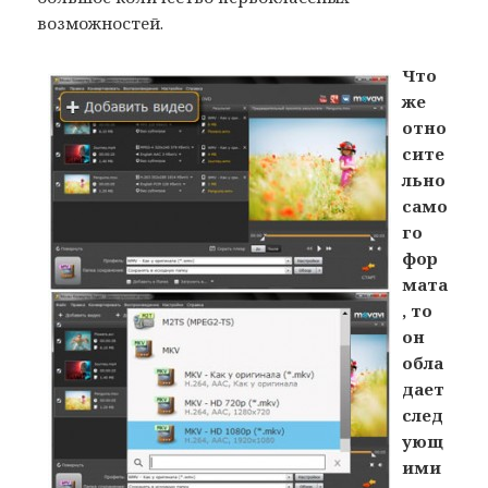
возможностей.
Что
же
отно
сите
льно
само
го
фор
мата
, то
он
обла
дает
след
ующ
ими