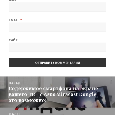
ИМЯ
*
EMAIL
*
САЙТ
Навигация
НАЗАД
по
Содержимое смартфона на экране
Предыдущая
записям
вашего ТВ – с Asus Miracast Dongle
запись:
это возможно!
ДАЛЕЕ