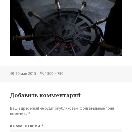
Опубликовано
Полный
29 мая 2015
1300 × 730
размер
Добавить комментарий
Ваш адрес email не будет опубликован.
Обязательные поля
помечены
*
КОММЕНТАРИЙ
*