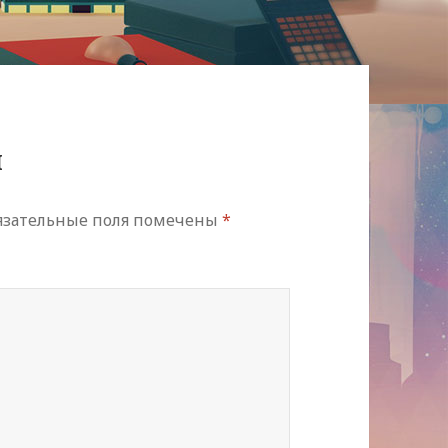
й
язательные поля помечены
*