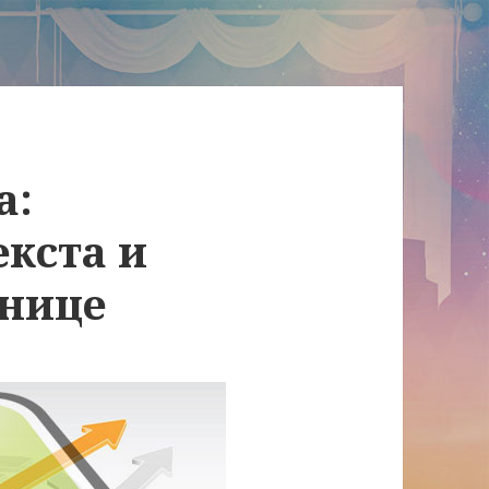
а:
кста и
анице