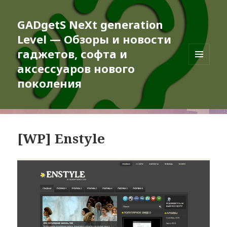
GADgetS NeXt generation
Level — Обзоры и новости
гаджетов, софта и
аксессуаров нового
МЕНЮ
И
поколения
ВИДЖЕТЫ
[WP] Enstyle