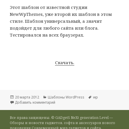
Этот шаблон от известной студии
NewWpThemes, уже второй их шаблон в этом
стиле. Шаблон универсальный, а значит
подойдет для любого сайта или блога.
Тестировался на всех браузерах.
Скачать.
Опубликовано
Рубрики
Метки
20 марта 2012
Шаблоны WordPress
wp
к записи [WP] Enstyle
Добавить комментарий
Все права защищены. © GADgetS NeXt generation Level —
Обзоры и новости гаджетов, софта и аксессуаров нового
поколения Современный мир гаджетов и софта,