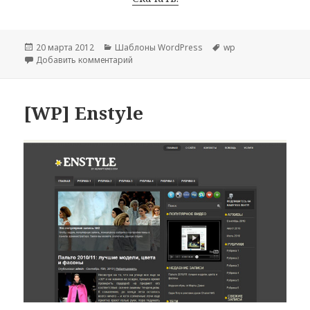
Опубликовано
Рубрики
Метки
20 марта 2012
Шаблоны WordPress
wp
к записи [WP]NEWSBEST
Добавить комментарий
[WP] Enstyle