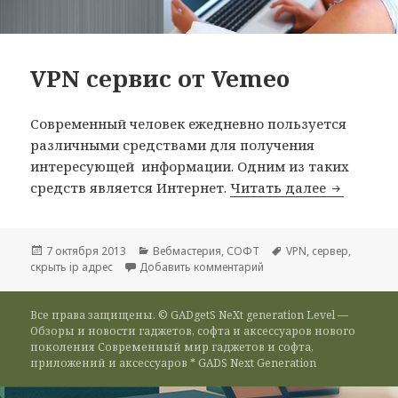
VPN сервис от Vemeo
Современный человек ежедневно пользуется
различными средствами для получения
интересующей информации. Одним из таких
VPN серви
средств является Интернет.
Читать далее
Опубликовано
Рубрики
Метки
7 октября 2013
Вебмастерия
,
СОФТ
VPN
,
сервер
,
к записи VPN сервис от 
скрыть ip адрес
Добавить комментарий
Все права защищены. © GADgetS NeXt generation Level —
Обзоры и новости гаджетов, софта и аксессуаров нового
поколения Современный мир гаджетов и софта,
приложений и аксессуаров * GADS Next Generation