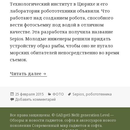
Технологический институт в Цюрихе и его
лаборатория робототехники объявили. Что
работают над созданием робота, способного
вести фотосъемку под водой в отличном
качестве. Эта разработка получила название
Sepios. Молодые инженеры решили придать
устройству образ рыбы, чтобы оно не пугало
морских обитателей непосредственно во время
съемок.
Семейство роботов пополнилось еще 
Читать далее
Опубликовано
Рубрики
Метки
25 февраля 2015
ФОТО
Sepios
,
робототехника
к записи Семейство роботов пополнилось
Добавить комментарий
Все права защищены. © GADgetS NeXt generation Level —
Обзоры и новости гаджетов, софта и аксессуаров нового
поколения Современный мир гаджетов и софта,