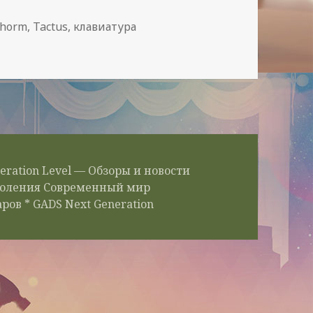
и
horm
,
Tactus
,
клавиатура
а для iPad – тактильная клавиатура.
eration Level — Обзоры и новости
околения Современный мир
ров * GADS Next Generation