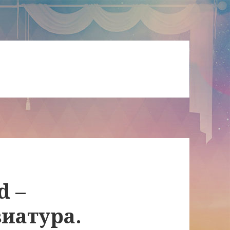
d –
иатура.