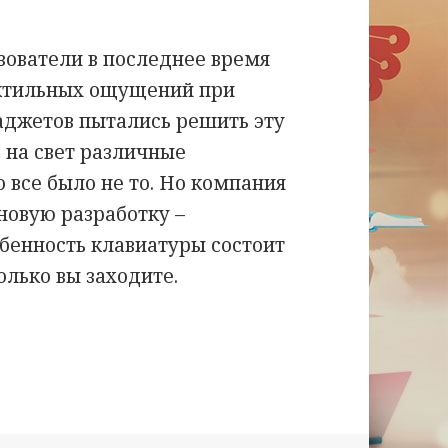
зователи в последнее время
актильных ощущений при
аджетов пытались решить эту
 на свет различные
о все было не то. Но компания
новую разработку –
бенность клавиатуры состоит
олько вы заходите.
актильная клавиатура.