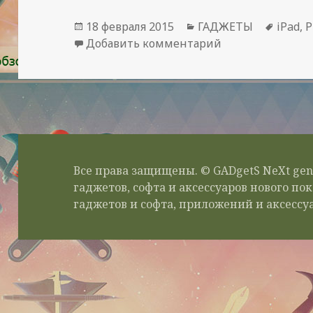
Опубликовано
Рубрики
Метк
18 февраля 2015
ГАДЖЕТЫ
iPad
,
P
к записи Новинк
Добавить комментарий
Все права защищены. © GADgetS NeXt gen
гаджетов, софта и аксессуаров нового п
гаджетов и софта, приложений и аксессуа