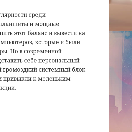
улярности среди
 планшеты и мощные
ить этот баланс и вывести на
омпьютеров, которые и были
ы. Но в современной
дставить себе персональный
й громоздкий системный блок
и привыкли к меленьким
кций.
пьютер