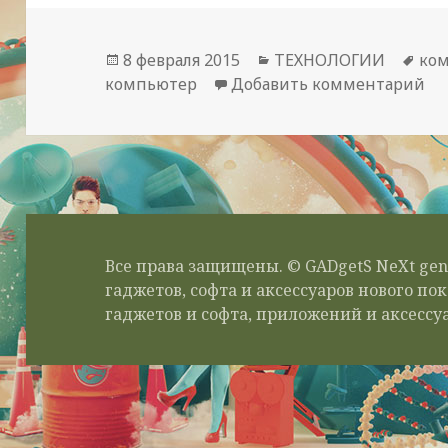
Опубликовано
Рубрики
Ме
8 февраля 2015
ТЕХНОЛОГИИ
ко
к 
компьютер
Добавить комментарий
Все права защищены. © GADgetS NeXt gen
гаджетов, софта и аксессуаров нового п
гаджетов и софта, приложений и аксессуа