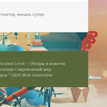
тки
мпьютер
,
мышка
,
супер-
записи Супер мышка — компьютер
eration Level — Обзоры и новости
околения Современный мир
ров * GADS Next Generation