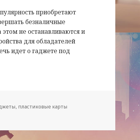
опулярность приобретают
вершать безналичные
а этом не останавливаются и
ройства для обладателей
ечь идет о гаджете под
тались в пластиковых карточках? Поможет Coi
аджеты
,
пластиковые карты
лись в пластиковых карточках? Поможет Coin!