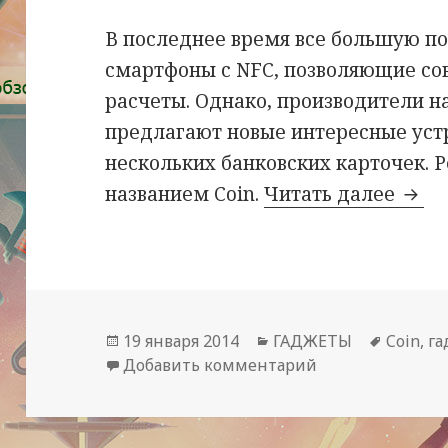
В последнее время все большую п
смартфоны с NFC, позволяющие со
расчеты. Однако, производители н
предлагают новые интересные уст
нескольких банковских карточек. Р
Запу
названием Coin.
Читать далее
Опубликовано
Рубрики
Метки
19 января 2014
ГАДЖЕТЫ
Coin
,
г
к записи Запута
Добавить комментарий