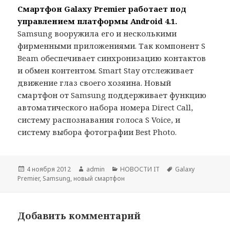
Смартфон Galaxy Premier работает под
управлением платформы Android 4.1.
Samsung вооружила его и несколькими
фирменными приложениями. Так компонент S
Beam обеспечивает синхронизацию контактов
и обмен контентом. Smart Stay отслеживает
движение глаз своего хозяина. Новый
смартфон от Samsung поддерживает функцию
автоматического набора номера Direct Call,
систему распознавания голоса S Voice, и
систему выбора фотографии Best Photo.
Опубликовано
Автор
Рубрики
Метки
4 ноября 2012
admin
НОВОСТИ IT
Galaxy
Premier
,
Samsung
,
новый смартфон
Добавить комментарий