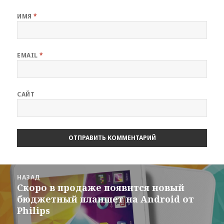
ИМЯ
*
EMAIL
*
САЙТ
Навигация
НАЗАД
по
Скоро в продаже появится новый
Предыдущая
записям
бюджетный планшет на Android от
запись:
Philips