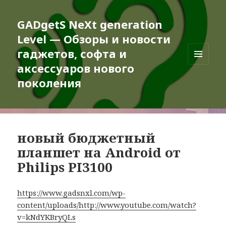
GADgetS NeXt generation
Level — Обзоры и новости
гаджетов, софта и
аксессуаров нового
МЕНЮ
И
поколения
ВИДЖЕТЫ
новый бюджетный
планшет на Android от
Philips PI3100
https://www.gadsnxl.com/wp-
content/uploads/http://www.youtube.com/watch?
v=kNdYKBryQLs