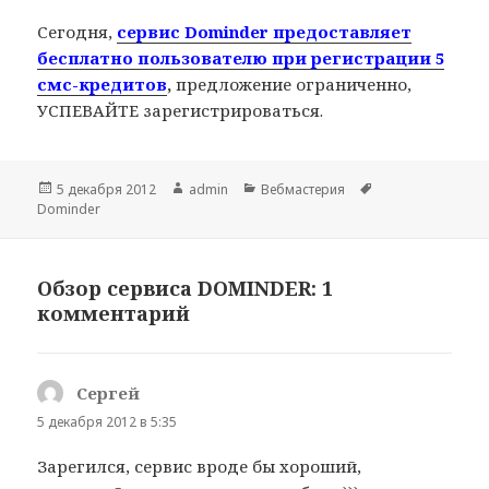
Сегодня,
сервис Dominder предоставляет
бесплатно пользователю при регистрации 5
смс-кредитов
,
предложение ограниченно,
УСПЕВАЙТЕ зарегистрироваться.
Опубликовано
Автор
Рубрики
Метки
5 декабря 2012
admin
Вебмастерия
Dominder
Обзор сервиса DOMINDER: 1
комментарий
Сергей
:
5 декабря 2012 в 5:35
Зарегился, сервис вроде бы хороший,