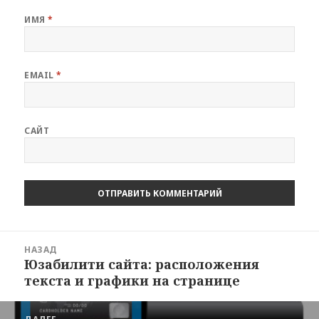
ИМЯ
*
EMAIL
*
САЙТ
Навигация
НАЗАД
по
Юзабилити сайта: расположения
Предыдущая
записям
текста и графики на странице
запись: