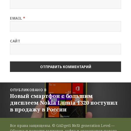
EMAIL
*
САЙТ
Навигация
ОПУБЛИКОВАНО В
по
Новый смартфон с большим
записям
дисплеем Nokia Lumia 1320 поступил
в продажу в России
Все права защищены. © GADgetS NeXt generation Level —
Обзоры и новости гаджетов, софта и аксессуаров нового