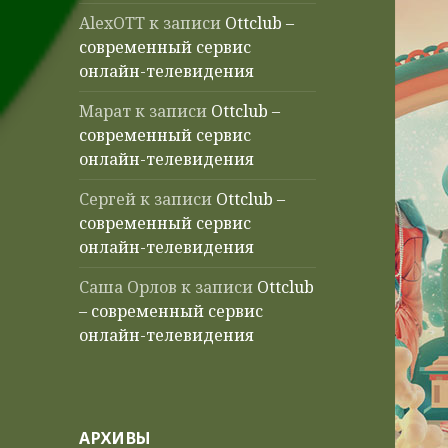
AlexOTT
к записи
Ottclub –
современный сервис
онлайн-телевидения
Марат
к записи
Ottclub –
современный сервис
онлайн-телевидения
Сергей
к записи
Ottclub –
современный сервис
онлайн-телевидения
Саша Орлов
к записи
Ottclub
– современный сервис
онлайн-телевидения
АРХИВЫ