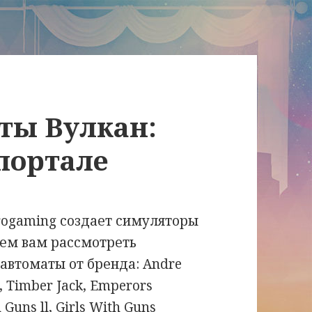
ты Вулкан:
портале
rogaming создает симуляторы
аем вам рассмотреть
автоматы от бренда: Andre
f, Timber Jack, Emperors
h Guns ll, Girls With Guns