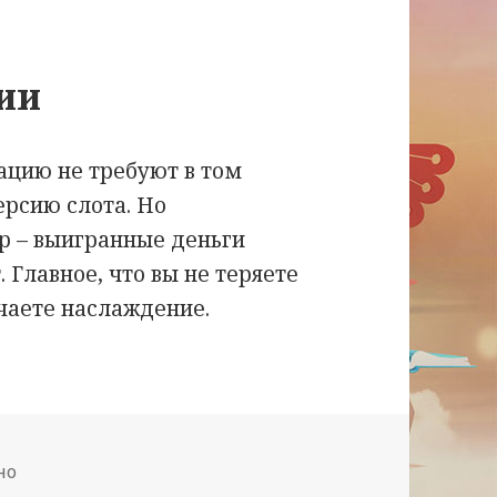
ии
ацию не требуют в том
ерсию слота. Но
р – выигранные деньги
 Главное, что вы не теряете
учаете наслаждение.
но