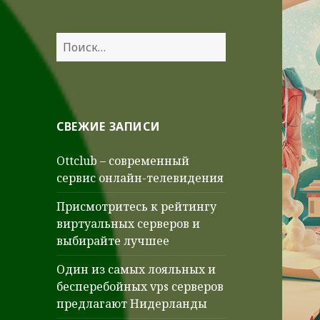
Найти:
СВЕЖИЕ ЗАПИСИ
Ottclub – современный
сервис онлайн-телевидения
Присмотритесь к рейтингу
виртуальных серверов и
выбирайте лучшее
Один из самых лояльных и
бесперебойных vps серверов
предлагают Нидерланды