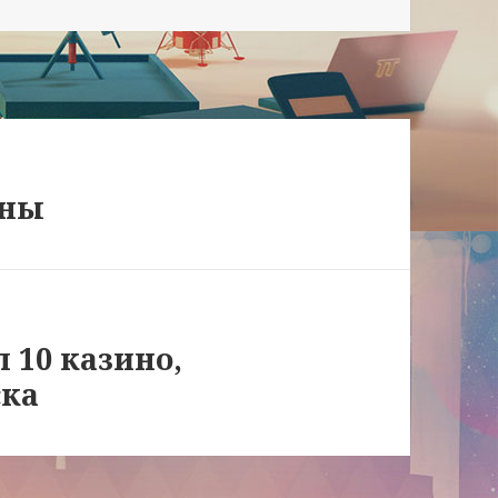
оны
 10 казино,
ска