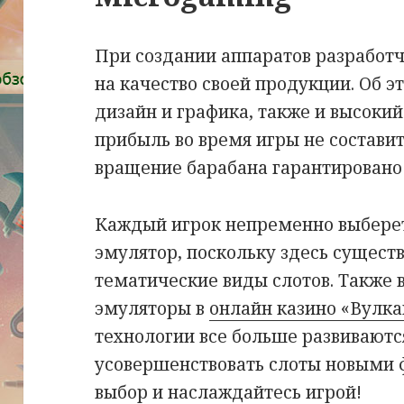
При создании аппаратов разработ
на качество своей продукции. Об 
дизайн и графика, также и высоки
прибыль во время игры не состави
вращение барабана гарантировано
Каждый игрок непременно выбере
эмулятор, поскольку здесь существ
тематические виды слотов. Также 
эмуляторы в
онлайн казино «Вулка
технологии все больше развиваются
усовершенствовать слоты новыми 
выбор и наслаждайтесь игрой!