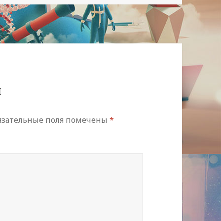
й
язательные поля помечены
*