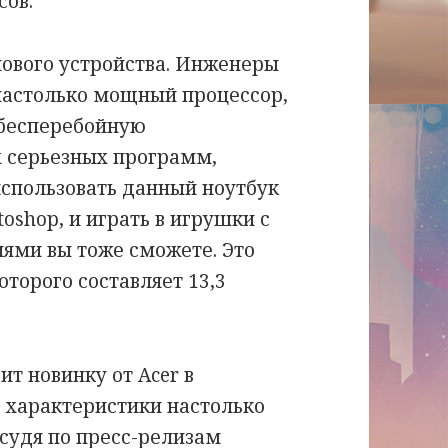
сов.
нового устройства. Инженеры
 настолько мощный процессор,
 бесперебойную
 серьезных программ,
использовать данный ноутбук
oshop, и играть в игрушки с
ями вы тоже сможете. Это
торого составляет 13,3
т новинку от Acer в
 характеристики настолько
 судя по пресс-релизам