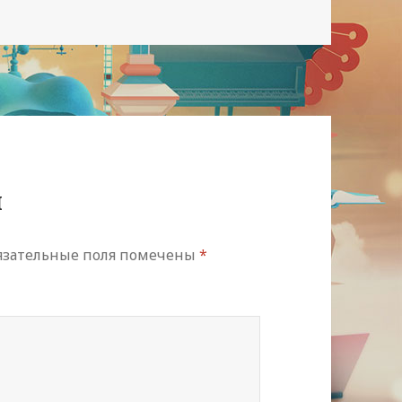
й
язательные поля помечены
*