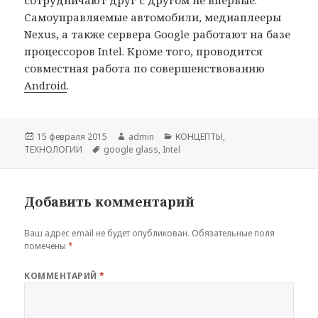
сотрудничают друг с другом не впервые.
Самоуправляемые автомобили, медиаплееры
Nexus, а также сервера Google работают на базе
процессоров Intel. Кроме того, проводится
совместная работа по совершенствованию
Android
.
Опубликовано
Автор
Рубрики
15 февраля 2015
admin
КОНЦЕПТЫ
,
Метки
ТЕХНОЛОГИИ
google glass
,
Intel
Добавить комментарий
Ваш адрес email не будет опубликован.
Обязательные поля
помечены
*
КОММЕНТАРИЙ
*