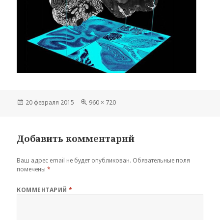
Опубликовано
Полный
20 февраля 2015
960 × 720
размер
Добавить комментарий
Ваш адрес email не будет опубликован.
Обязательные поля
помечены
*
КОММЕНТАРИЙ
*