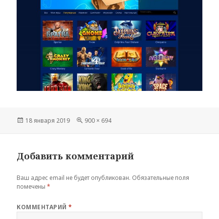
Опубликовано
Полный
18 января 2019
900 × 694
размер
Добавить комментарий
Ваш адрес email не будет опубликован.
Обязательные поля
помечены
*
КОММЕНТАРИЙ
*