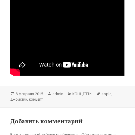
Опубликовано
Автор
Рубрики
Метки
8 февраля 2015
admin
КОНЦЕПТЫ
apple
,
джойстик
,
концепт
Добавить комментарий
Ваш адрес email не будет опубликован.
Обязательные поля