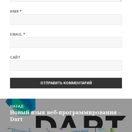
ИМЯ
*
EMAIL
*
САЙТ
Навигация
НАЗАД
по
Новый язык веб-программирования –
Предыдущая
записям
Dart
запись: